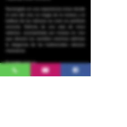
Sumérgete en una experiencia única donde 
el arte del vino, la magia de la música y la 
belleza de los rebozos se unen en perfecta 
armonía. Disfruta de una cata de vinos 
selectos, acompañada por música en vivo 
que elevará tus sentidos mientras admiras 
la elegancia de los tradicionales rebozos 
mexicanos.
Tu boleto incluye:
3 copas de Encanto wine (blanco o 
rojo). 
Heavy Appetizers
Concierto de música en vivo.
Exhibición de rebozos y 
demostraciones artísticas
Show More