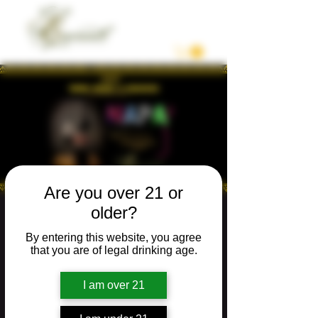
Are you over 21 or
older?
WINE, MUSIC &
By entering this website, you agree
REBOZOS 2nd,
that you are of legal drinking age.
Annual Festival
I am over 21
Sat, Nov 15
  |  
Napa
Join us for an unforgettable night of culture