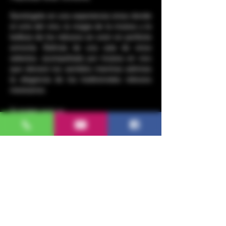
Sumérgete en una experiencia única donde 
el arte del vino, la magia de la música y la 
belleza de los rebozos se unen en perfecta 
armonía. Disfruta de una cata de vinos 
selectos, acompañada por música en vivo 
que elevará tus sentidos mientras admiras 
la elegancia de los tradicionales rebozos 
mexicanos.
Tu boleto incluye:
3 copas de Encanto wine (blanco o 
rojo). 
Heavy Appetizers
Concierto de música en vivo.
Exhibición de rebozos y 
demostraciones artísticas
Show More